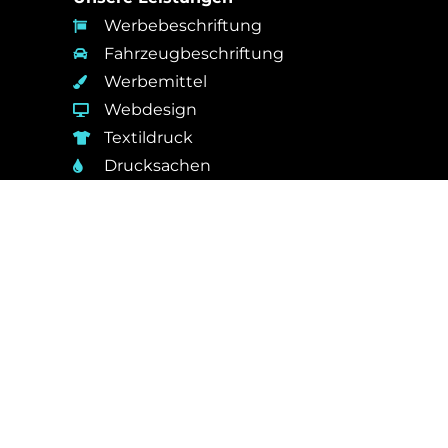
Werbebeschriftung
Fahrzeugbeschriftung
Werbemittel
Webdesign
Textildruck
Drucksachen
DesignFabrik Verden
Johanniswall 15, 27283 Verden
kontakt@designfabrik-verden.de
01520 8411385
Kontakt